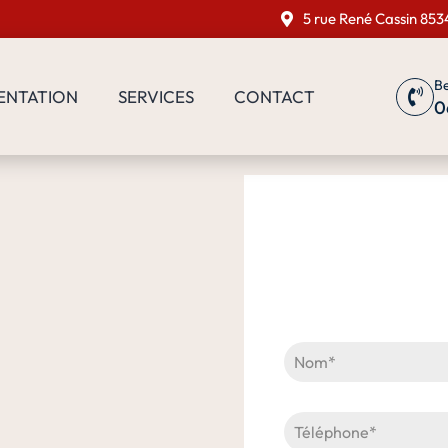
5 rue René Cassin 853
Be
ENTATION
SERVICES
CONTACT
0