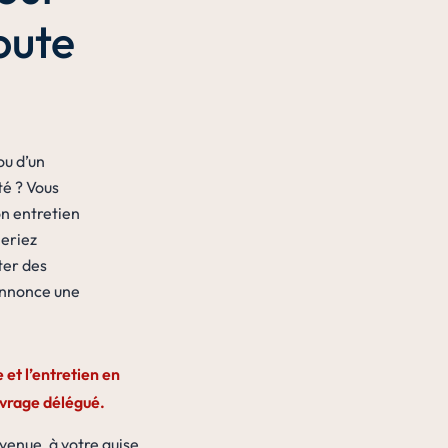
oute
ou d’un
té ? Vous
on entretien
meriez
ter des
 annonce une
e et l’entretien en
uvrage délégué.
enue, à votre guise,