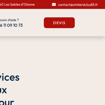
40 Les Sables d'Olonne
contact@atelierdulys85.fr
esoin d'aide ?
DEVIS
6 11 09 10 73
vices
ux
our