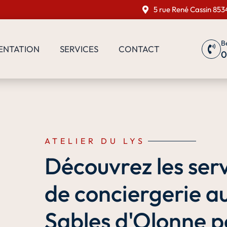
5 rue René Cassin 853
B
ENTATION
SERVICES
CONTACT
0
ATELIER DU LYS
Découvrez les ser
de conciergerie a
Sables d'Olonne p